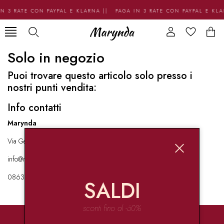
N 3 RATE CON PAYPAL E KLARNA || PAGA IN 3 RATE CON PAYPAL E KL
Solo in negozio
Puoi trovare questo articolo solo presso i
nostri punti vendita:
Info contatti
Marynda
Via Garibaldi 136 67051 Avezzano
info@marynda.com
08631871946
SALDI
sconti fino al -60%