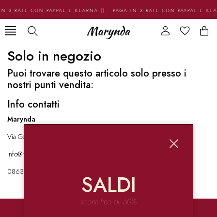
N 3 RATE CON PAYPAL E KLARNA || PAGA IN 3 RATE CON PAYPAL E KL
Solo in negozio
Puoi trovare questo articolo solo presso i
nostri punti vendita:
Info contatti
Marynda
Via Garibaldi 136 67051 Avezzano
info@marynda.com
08631871946
SALDI
sconti fino al -60%