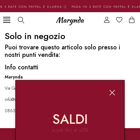
N 3 RATE CON PAYPAL E KLARNA || PAGA IN 3 RATE CON PAYPAL E KL
Solo in negozio
Puoi trovare questo articolo solo presso i
nostri punti vendita:
Info contatti
Marynda
Via Garibaldi 136 67051 Avezzano
info@marynda.com
08631871946
SALDI
sconti fino al -60%