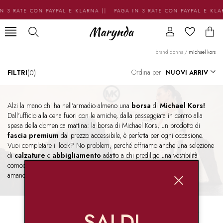
N 3 RATE CON PAYPAL E KLARNA || PAGA IN 3 RATE CON PAYPAL E KL
brand donna
/
michael kors
Ordina per
FILTRI
(0)
Alzi la mano chi ha nell’armadio almeno una
borsa
di
Michael Kors!
Dall’ufficio alla cena fuori con le amiche, dalla passeggiata in centro alla
spesa della domenica mattina: la borsa di Michael Kors, un prodotto di
fascia premium
dal prezzo accessibile, è perfetta per ogni occasione.
Vuoi completare il look? No problem, perché offriamo anche una selezione
di
calzature
e
abbigliamento
adatto a chi predilige una vestibilità
comoda, ideale per le nostre amiche
curvy
o per tutte le persone che
amano le linee più morbide. Meglio di così.
SALDI