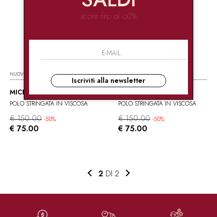
sconti fino al -60%
NUOVI ARRIVI
NUOVI ARRIVI
Iscriviti alla newsletter
MICHAEL KORS
MICHAEL KORS
POLO STRINGATA IN VISCOSA
POLO STRINGATA IN VISCOSA
€ 150.00
€ 150.00
-50%
-50%
€ 75.00
€ 75.00
2
DI 2