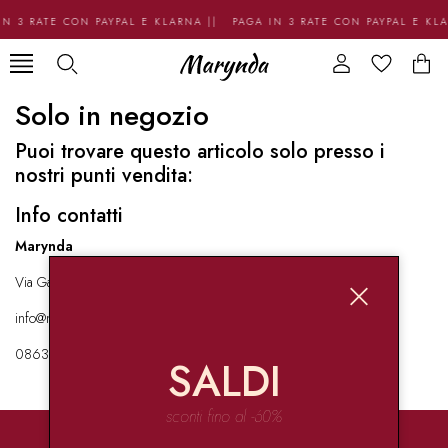
N 3 RATE CON PAYPAL E KLARNA || PAGA IN 3 RATE CON PAYPAL E KL
Solo in negozio
Puoi trovare questo articolo solo presso i
nostri punti vendita:
Info contatti
Marynda
Via Garibaldi 136 67051 Avezzano
info@marynda.com
08631871946
SALDI
sconti fino al -60%