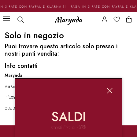
N 3 RATE CON PAYPAL E KLARNA || PAGA IN 3 RATE CON PAYPAL E KL
Solo in negozio
Puoi trovare questo articolo solo presso i
nostri punti vendita:
Info contatti
Marynda
Via Garibaldi 136 67051 Avezzano
info@marynda.com
08631871946
SALDI
sconti fino al -60%