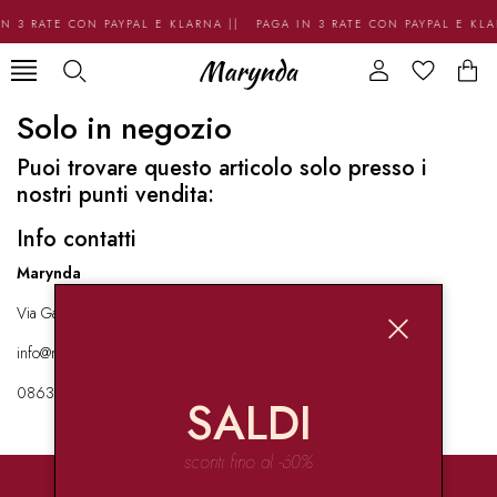
N 3 RATE CON PAYPAL E KLARNA || PAGA IN 3 RATE CON PAYPAL E KL
Solo in negozio
Puoi trovare questo articolo solo presso i
nostri punti vendita:
Info contatti
Marynda
Via Garibaldi 136 67051 Avezzano
info@marynda.com
08631871946
SALDI
sconti fino al -60%