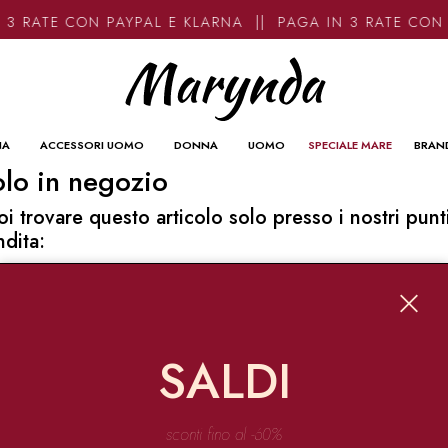
 3 RATE CON PAYPAL E KLARNA || PAGA IN 3 RATE CON
NA
ACCESSORI UOMO
DONNA
UOMO
SPECIALE MARE
BRAN
lo in negozio
oi trovare questo articolo solo presso i nostri punt
ndita:
o contatti
ynda
Garibaldi 136 67051 Avezzano
SALDI
o@marynda.com
31871946
sconti fino al -60%