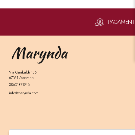
PAGAMENTI 
Via Garibaldi 136
67051 Avezzano
08631871946
info@marynda.com