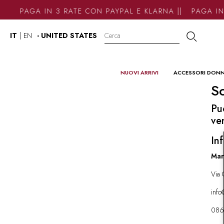
PAGA IN 3 RATE CON PAYPAL E KLARNA || PAGA IN
IT
|
EN
- UNITED STATES
NUOVI ARRIVI
ACCESSORI DON
So
Pu
ve
Inf
Mar
Via 
inf
086