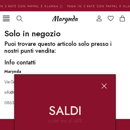
N 3 RATE CON PAYPAL E KLARNA || PAGA IN 3 RATE CON PAYPAL E KL
Solo in negozio
Puoi trovare questo articolo solo presso i
nostri punti vendita:
Info contatti
Marynda
Via Garibaldi 136 67051 Avezzano
info@marynda.com
08631871946
SALDI
sconti fino al -60%