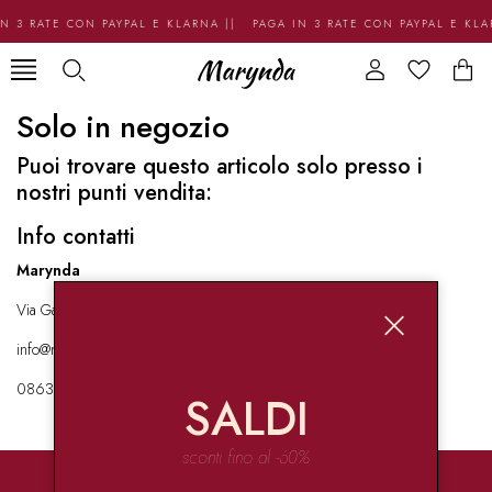
N 3 RATE CON PAYPAL E KLARNA || PAGA IN 3 RATE CON PAYPAL E KL
Solo in negozio
Puoi trovare questo articolo solo presso i
nostri punti vendita:
Info contatti
Marynda
Via Garibaldi 136 67051 Avezzano
info@marynda.com
08631871946
SALDI
sconti fino al -60%