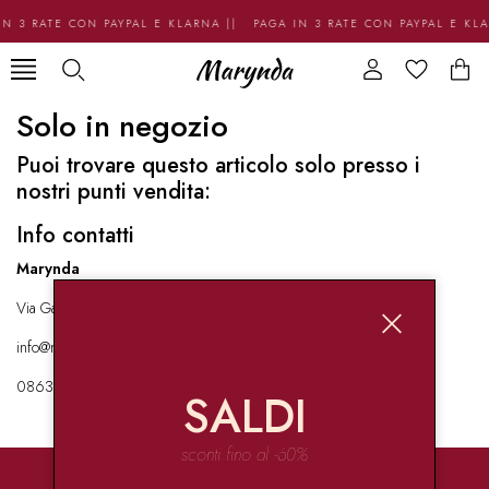
N 3 RATE CON PAYPAL E KLARNA || PAGA IN 3 RATE CON PAYPAL E KL
Solo in negozio
Puoi trovare questo articolo solo presso i
nostri punti vendita:
Info contatti
Marynda
Via Garibaldi 136 67051 Avezzano
info@marynda.com
08631871946
SALDI
sconti fino al -60%