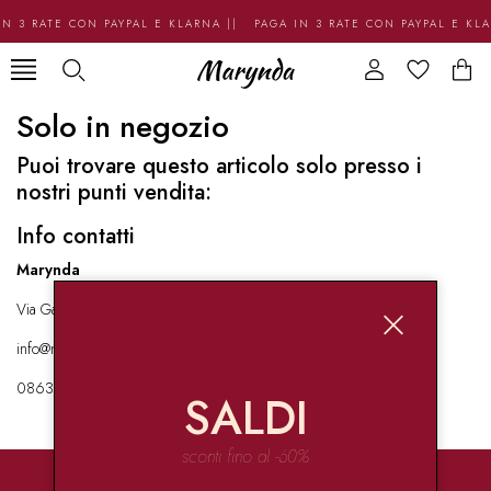
N 3 RATE CON PAYPAL E KLARNA || PAGA IN 3 RATE CON PAYPAL E KL
Solo in negozio
Puoi trovare questo articolo solo presso i
nostri punti vendita:
Info contatti
Marynda
Via Garibaldi 136 67051 Avezzano
info@marynda.com
08631871946
SALDI
sconti fino al -60%