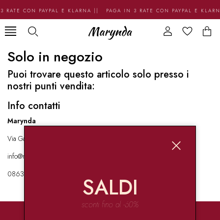
3 RATE CON PAYPAL E KLARNA || PAGA IN 3 RATE CON PAYPAL E KLAR
Solo in negozio
Puoi trovare questo articolo solo presso i
nostri punti vendita:
Info contatti
Marynda
Via Garibaldi 136 67051 Avezzano
info@marynda.com
08631871946
SALDI
sconti fino al -60%