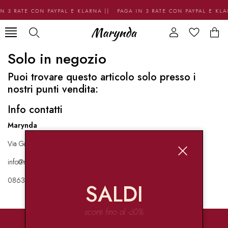
N 3 RATE CON PAYPAL E KLARNA || PAGA IN 3 RATE CON PAYPAL E KL
Solo in negozio
Puoi trovare questo articolo solo presso i
nostri punti vendita:
Info contatti
Marynda
Via Garibaldi 136 67051 Avezzano
info@marynda.com
08631871946
SALDI
sconti fino al -60%