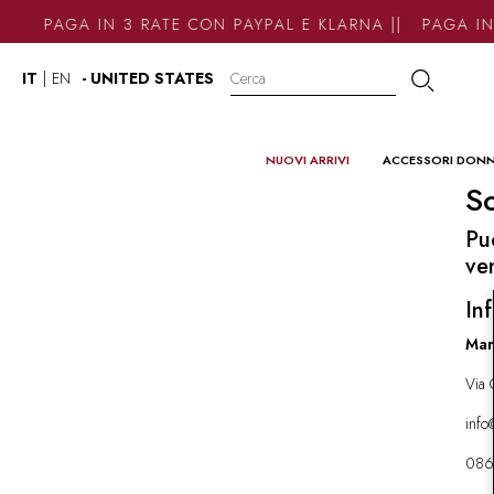
PAGA IN 3 RATE CON PAYPAL E KLARNA || PAGA IN
IT
|
EN
- UNITED STATES
NUOVI ARRIVI
ACCESSORI DON
So
Pu
ve
Inf
Mar
Via 
inf
086