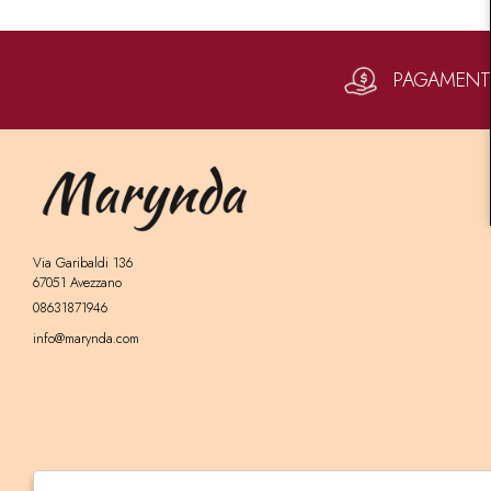
PAGAMENTI 
Via Garibaldi 136
67051 Avezzano
08631871946
info@marynda.com