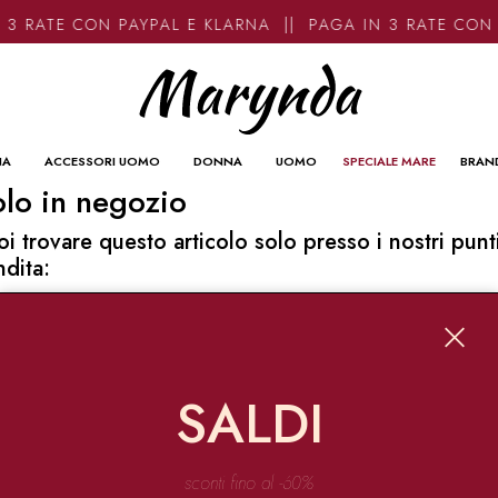
 3 RATE CON PAYPAL E KLARNA || PAGA IN 3 RATE CON
NA
ACCESSORI UOMO
DONNA
UOMO
SPECIALE MARE
BRAN
lo in negozio
oi trovare questo articolo solo presso i nostri punt
ndita:
o contatti
ynda
Garibaldi 136 67051 Avezzano
SALDI
o@marynda.com
31871946
sconti fino al -60%