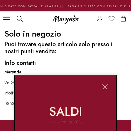
N 3 RATE CON PAYPAL E KLARNA || PAGA IN 3 RATE CON PAYPAL E KL
Solo in negozio
Puoi trovare questo articolo solo presso i
nostri punti vendita:
Info contatti
Marynda
Via Garibaldi 136 67051 Avezzano
info@marynda.com
08631871946
SALDI
sconti fino al -60%