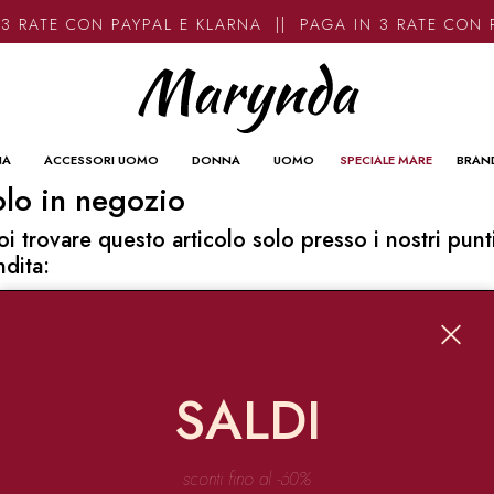
3 RATE CON PAYPAL E KLARNA || PAGA IN 3 RATE CON 
NA
ACCESSORI UOMO
DONNA
UOMO
SPECIALE MARE
BRAN
lo in negozio
oi trovare questo articolo solo presso i nostri punt
ndita:
o contatti
ynda
Garibaldi 136 67051 Avezzano
SALDI
o@marynda.com
31871946
sconti fino al -60%