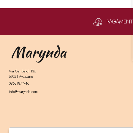
PAGAMENTI 
Via Garibaldi 136
67051 Avezzano
08631871946
info@marynda.com