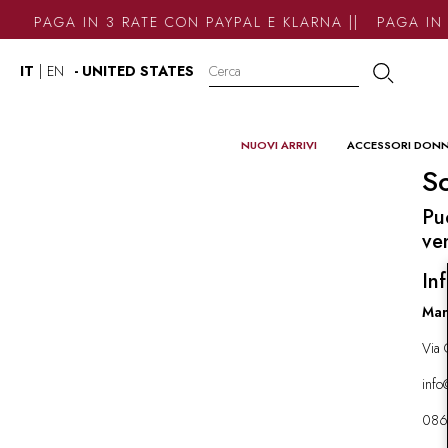
PAGA IN 3 RATE CON PAYPAL E KLARNA || PAGA IN 
IT
|
EN
- UNITED STATES
NUOVI ARRIVI
ACCESSORI DON
So
Pu
ve
Inf
Mar
Via 
inf
086