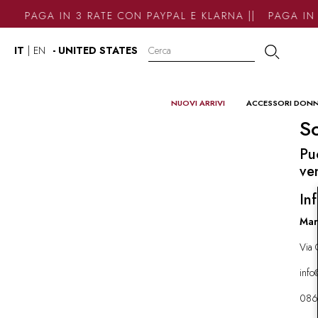
PAGA IN 3 RATE CON PAYPAL E KLARNA || PAGA IN 
IT
|
EN
- UNITED STATES
NUOVI ARRIVI
ACCESSORI DON
So
Pu
ve
Inf
Mar
Via 
inf
086