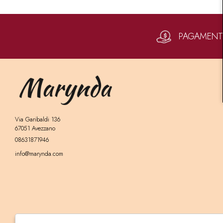
PAGAMENTI 
Via Garibaldi 136
67051 Avezzano
08631871946
info@marynda.com