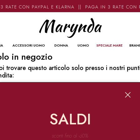
3 RATE CON PAYPAL E KLARNA || PAGA IN 3 RATE CON 
NA
ACCESSORI UOMO
DONNA
UOMO
SPECIALE MARE
BRAN
lo in negozio
oi trovare questo articolo solo presso i nostri punt
ndita:
o contatti
ynda
Garibaldi 136 67051 Avezzano
SALDI
o@marynda.com
31871946
sconti fino al -60%