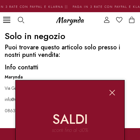
N 3 RATE CON PAYPAL E KLARNA || PAGA IN 3 RATE CON PAYPAL E KL
Solo in negozio
Puoi trovare questo articolo solo presso i
nostri punti vendita:
Info contatti
Marynda
Via Garibaldi 136 67051 Avezzano
info@marynda.com
08631871946
SALDI
sconti fino al -60%