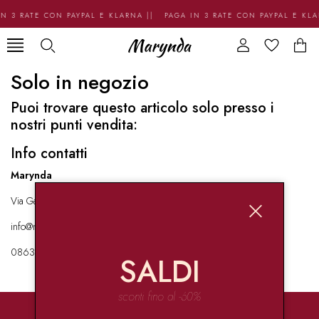
N 3 RATE CON PAYPAL E KLARNA || PAGA IN 3 RATE CON PAYPAL E KL
Solo in negozio
Puoi trovare questo articolo solo presso i
nostri punti vendita:
Info contatti
Marynda
Via Garibaldi 136 67051 Avezzano
info@marynda.com
08631871946
SALDI
sconti fino al -60%