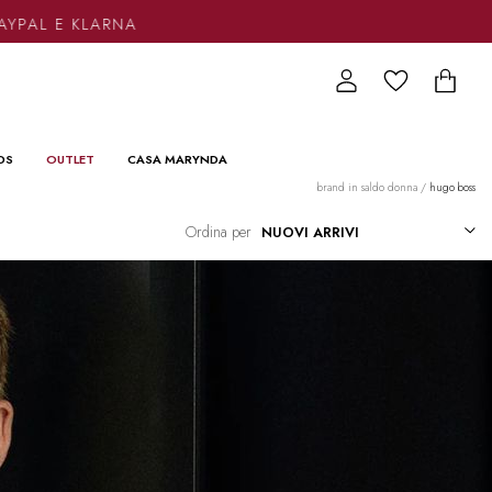
AL E KLARNA
DS
OUTLET
CASA MARYNDA
brand in saldo donna
/
hugo boss
Ordina per