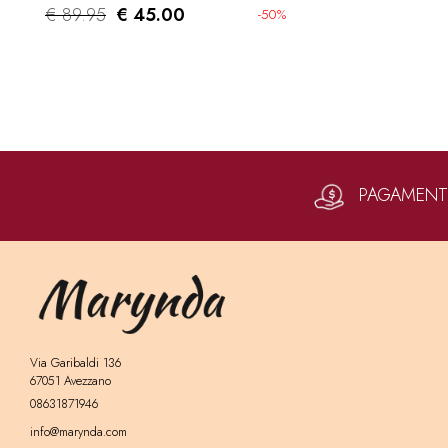
€ 89.95
€ 45.00
-50%
PAGAMENTI 
Via Garibaldi 136
67051 Avezzano
08631871946
info@marynda.com