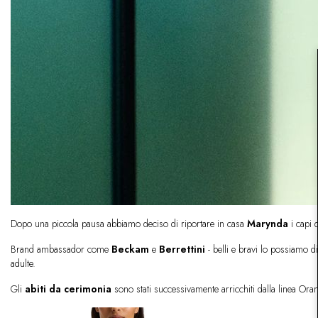
Dopo una piccola pausa abbiamo deciso di riportare in casa
Marynda
i capi 
Brand ambassador come
Beckam
e
Berrettini
- belli e bravi lo possiamo d
adulte.
Gli
abiti da cerimonia
sono stati successivamente arricchiti dalla linea Or