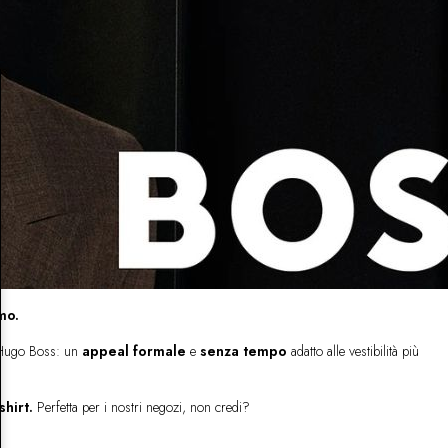
mo.
i Hugo Boss: un
appeal formale
e
senza tempo
adatto alle vestibilità più
shirt.
Perfetta per i nostri negozi, non credi?