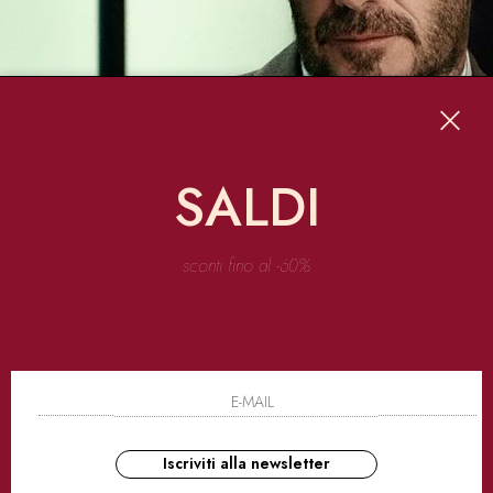
SALDI
sconti fino al -60%
di
Hugo Boss
, il brand tedesco noto per l’abbigliamento da
cerimonia da uo
ire? diciamolo - sono riusciti a esprimere al meglio l’essenza della prima linea d
ange, decisamente più giovane e informale con un focus particolare su
denim e t-
Iscriviti alla newsletter