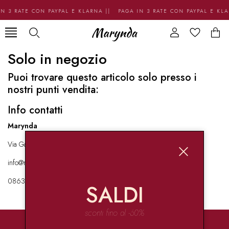
N 3 RATE CON PAYPAL E KLARNA || PAGA IN 3 RATE CON PAYPAL E KL
Solo in negozio
Puoi trovare questo articolo solo presso i
nostri punti vendita:
Info contatti
Marynda
Via Garibaldi 136 67051 Avezzano
info@marynda.com
08631871946
SALDI
sconti fino al -60%