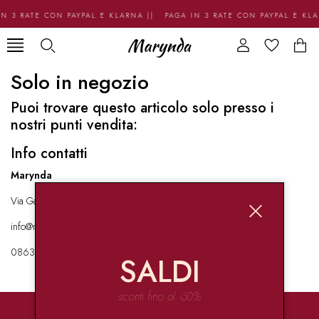
N 3 RATE CON PAYPAL E KLARNA || PAGA IN 3 RATE CON PAYPAL E KL
Solo in negozio
Puoi trovare questo articolo solo presso i
nostri punti vendita:
Info contatti
Marynda
Via Garibaldi 136 67051 Avezzano
info@marynda.com
08631871946
SALDI
sconti fino al -60%