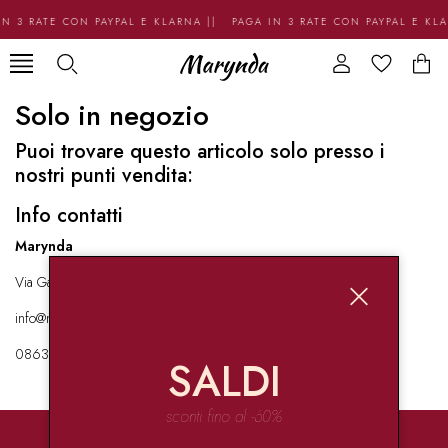
N 3 RATE CON PAYPAL E KLARNA || PAGA IN 3 RATE CON PAYPAL E KL
Solo in negozio
Puoi trovare questo articolo solo presso i
nostri punti vendita:
Info contatti
Marynda
Via Garibaldi 136 67051 Avezzano
info@marynda.com
08631871946
SALDI
sconti fino al -60%