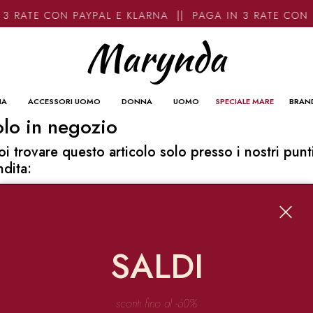
3 RATE CON PAYPAL E KLARNA || PAGA IN 3 RATE CON 
NA
ACCESSORI UOMO
DONNA
UOMO
SPECIALE MARE
BRAN
lo in negozio
oi trovare questo articolo solo presso i nostri punt
ndita:
o contatti
ynda
Garibaldi 136 67051 Avezzano
SALDI
o@marynda.com
31871946
sconti fino al -60%