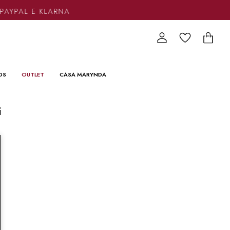
PAYPAL E KLARNA
DS
OUTLET
CASA MARYNDA
i