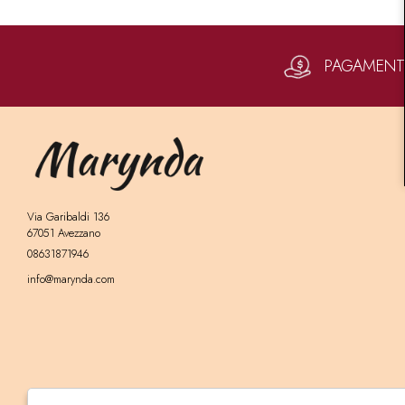
PAGAMENTI 
Via Garibaldi 136
67051 Avezzano
08631871946
info@marynda.com