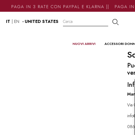
PAGA IN 3 RATE CON PAYPAL E KLARNA || PAGA IN 
IT
|
EN
- UNITED STATES
NUOVI ARRIVI
ACCESSORI DON
So
Pu
ve
Inf
Mar
Via 
inf
086