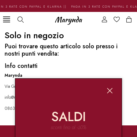
N 3 RATE CON PAYPAL E KLARNA || PAGA IN 3 RATE CON PAYPAL E KL
Solo in negozio
Puoi trovare questo articolo solo presso i
nostri punti vendita:
Info contatti
Marynda
Via Garibaldi 136 67051 Avezzano
info@marynda.com
08631871946
SALDI
sconti fino al -60%