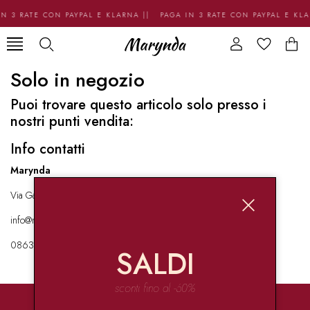
N 3 RATE CON PAYPAL E KLARNA || PAGA IN 3 RATE CON PAYPAL E KL
Solo in negozio
Puoi trovare questo articolo solo presso i
nostri punti vendita:
Info contatti
Marynda
Via Garibaldi 136 67051 Avezzano
info@marynda.com
08631871946
SALDI
sconti fino al -60%