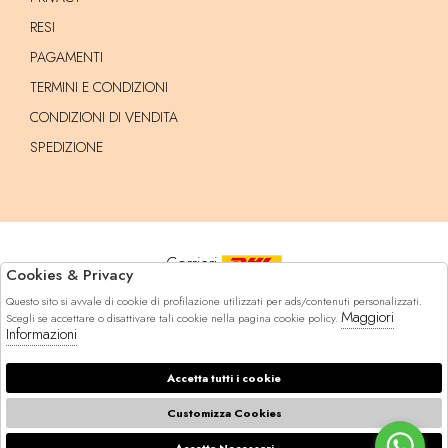
RESI
PAGAMENTI
TERMINI E CONDIZIONI
CONDIZIONI DI VENDITA
SPEDIZIONE
Corrieri
Cookies & Privacy
Questo sito si avvale di cookie di profilazione utilizzati per ads/contenuti personalizzati.
Pagamenti
Maggiori
Scegli se accettare o disattivare tali cookie nella pagina cookie policy.
Informazioni
Accetta tutti i cookie
© 2026 Marynda - P.iva : 14629471005 Powered by
Customizza Cookies
Atelier
società