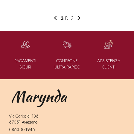
3
DI 3
PAGAMENTI
CONSEGNE
ASSISTENZA
SICURI
ULTRA RAPIDE
CLIENTI
Via Garibaldi 136
67051 Avezzano
08631871946