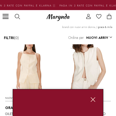
N 3 RATE CON PAYPAL E KLARNA || PAGA IN 3 RATE CON PAYPAL E KL
brand con nuovi arrivi donna
/
grace & mila
Ordina per
FILTRI
(0)
NUOVI ARRIVI
NUOVI ARRIVI
GRACE & MILA
GRACE & MILA
GILET IN MISTO LINO
GILET IN DENIM INTRECCIATO