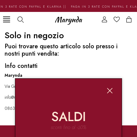
N 3 RATE CON PAYPAL E KLARNA || PAGA IN 3 RATE CON PAYPAL E KL
Solo in negozio
Puoi trovare questo articolo solo presso i
nostri punti vendita:
Info contatti
Marynda
Via Garibaldi 136 67051 Avezzano
info@marynda.com
08631871946
SALDI
sconti fino al -60%