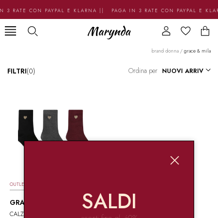
N 3 RATE CON PAYPAL E KLARNA || PAGA IN 3 RATE CON PAYPAL E KL
brand donna
/
grace & mila
Ordina per
FILTRI
(0)
OUTLET
SALDI
GRACE & MILA
CALZA GIFTBOX 3PZ
sconti fino al -60%