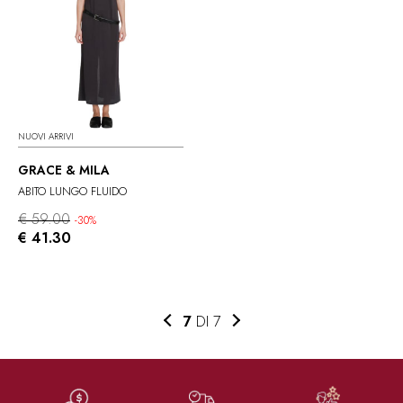
NUOVI ARRIVI
GRACE & MILA
ABITO LUNGO FLUIDO
€ 59.00
-30%
€ 41.30
7
DI 7