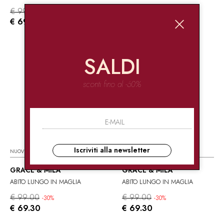
€ 99.00
€ 85.00
-30%
-30%
€ 69.30
€ 59.50
SALDI
sconti fino al -60%
Iscriviti alla newsletter
NUOVI ARRIVI
NUOVI ARRIVI
GRACE & MILA
GRACE & MILA
ABITO LUNGO IN MAGLIA
ABITO LUNGO IN MAGLIA
€ 99.00
€ 99.00
-30%
-30%
€ 69.30
€ 69.30