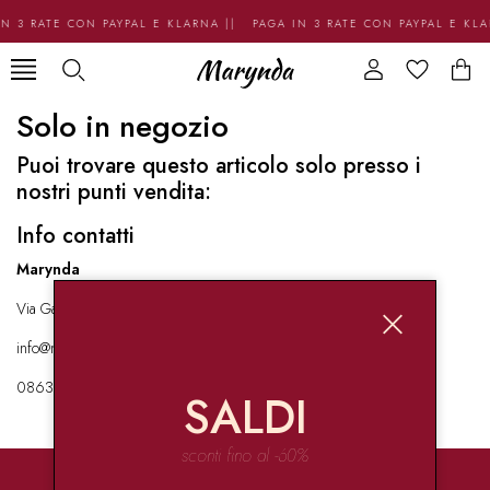
N 3 RATE CON PAYPAL E KLARNA || PAGA IN 3 RATE CON PAYPAL E KL
Solo in negozio
Puoi trovare questo articolo solo presso i
nostri punti vendita:
Info contatti
Marynda
Via Garibaldi 136 67051 Avezzano
info@marynda.com
08631871946
SALDI
sconti fino al -60%