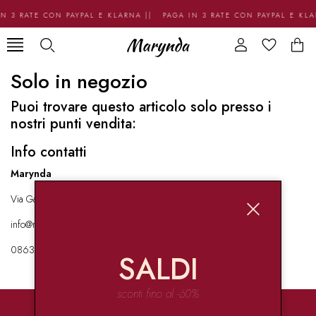
N 3 RATE CON PAYPAL E KLARNA || PAGA IN 3 RATE CON PAYPAL E KL
Solo in negozio
Puoi trovare questo articolo solo presso i
nostri punti vendita:
Info contatti
Marynda
Via Garibaldi 136 67051 Avezzano
info@marynda.com
08631871946
SALDI
sconti fino al -60%