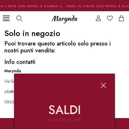
N 3 RATE CON PAYPAL E KLARNA || PAGA IN 3 RATE CON PAYPAL E KL
Solo in negozio
Puoi trovare questo articolo solo presso i
nostri punti vendita:
Info contatti
Marynda
Via Garibaldi 136 67051 Avezzano
info@marynda.com
08631871946
SALDI
sconti fino al -60%