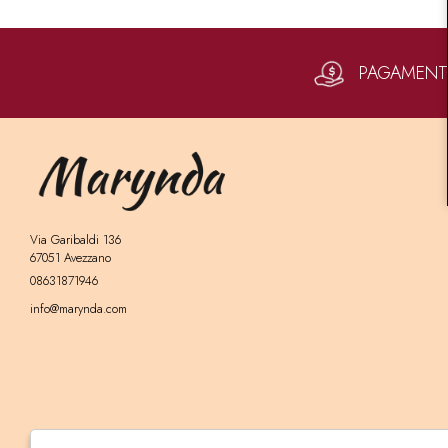
PAGAMENTI 
Via Garibaldi 136
67051 Avezzano
08631871946
info@marynda.com