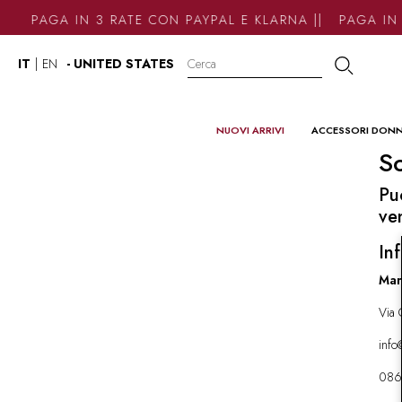
PAGA IN 3 RATE CON PAYPAL E KLARNA || PAGA IN 
IT
|
EN
- UNITED STATES
NUOVI ARRIVI
ACCESSORI DON
So
Pu
ve
Inf
Mar
Via 
inf
086