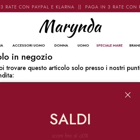
3 RATE CON PAYPAL E KLARNA || PAGA IN 3 RATE CON 
NA
ACCESSORI UOMO
DONNA
UOMO
SPECIALE MARE
BRAN
lo in negozio
oi trovare questo articolo solo presso i nostri punt
ndita:
o contatti
ynda
Garibaldi 136 67051 Avezzano
SALDI
o@marynda.com
31871946
sconti fino al -60%