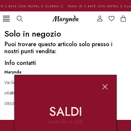
N 3 RATE CON PAYPAL E KLARNA || PAGA IN 3 RATE CON PAYPAL E KL
Solo in negozio
Puoi trovare questo articolo solo presso i
nostri punti vendita:
Info contatti
Marynda
Via Garibaldi 136 67051 Avezzano
info@marynda.com
08631871946
SALDI
sconti fino al -60%