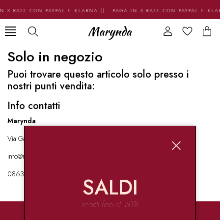
N 3 RATE CON PAYPAL E KLARNA || PAGA IN 3 RATE CON PAYPAL E KL
Solo in negozio
Puoi trovare questo articolo solo presso i
nostri punti vendita:
Info contatti
Marynda
Via Garibaldi 136 67051 Avezzano
info@marynda.com
08631871946
SALDI
sconti fino al -60%