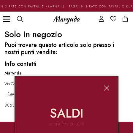
N 3 RATE CON PAYPAL E KLARNA || PAGA IN 3 RATE CON PAYPAL E KL
Solo in negozio
Puoi trovare questo articolo solo presso i
nostri punti vendita:
Info contatti
Marynda
Via Garibaldi 136 67051 Avezzano
info@marynda.com
08631871946
SALDI
sconti fino al -60%