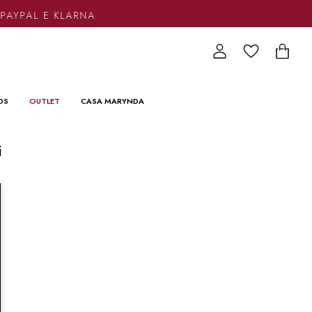
 PAYPAL E KLARNA
DS
OUTLET
CASA MARYNDA
i