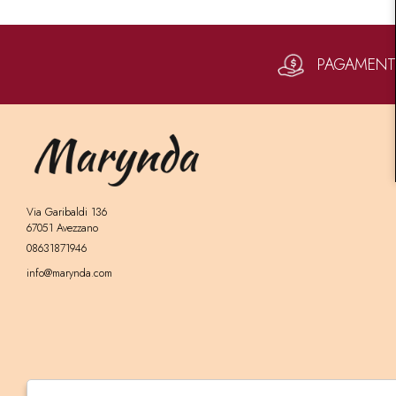
PAGAMENTI 
Via Garibaldi 136
67051 Avezzano
08631871946
info@marynda.com