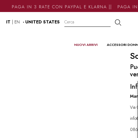
PAGA IN 3 RATE CON PAYPAL E KLARNA || PAGA IN 
IT
|
EN
- UNITED STATES
NUOVI ARRIVI
ACCESSORI DON
So
Pu
ve
Inf
Mar
Via 
inf
086