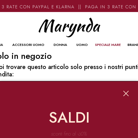
3 RATE CON PAYPAL E KLARNA || PAGA IN 3 RATE CON
NA
ACCESSORI UOMO
DONNA
UOMO
SPECIALE MARE
BRAN
lo in negozio
oi trovare questo articolo solo presso i nostri punt
ndita:
o contatti
ynda
Garibaldi 136 67051 Avezzano
SALDI
o@marynda.com
31871946
sconti fino al -60%