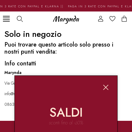
N 3 RATE CON PAYPAL E KLARNA || PAGA IN 3 RATE CON PAYPAL E KL
Solo in negozio
Puoi trovare questo articolo solo presso i
nostri punti vendita:
Info contatti
Marynda
Via Garibaldi 136 67051 Avezzano
info@marynda.com
08631871946
SALDI
sconti fino al -60%