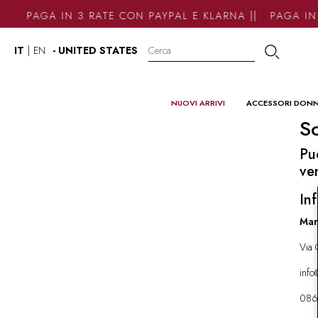
PAGA IN 3 RATE CON PAYPAL E KLARNA || PAGA IN 
IT
|
EN
- UNITED STATES
NUOVI ARRIVI
ACCESSORI DON
So
Pu
ve
Inf
Mar
Via 
inf
086