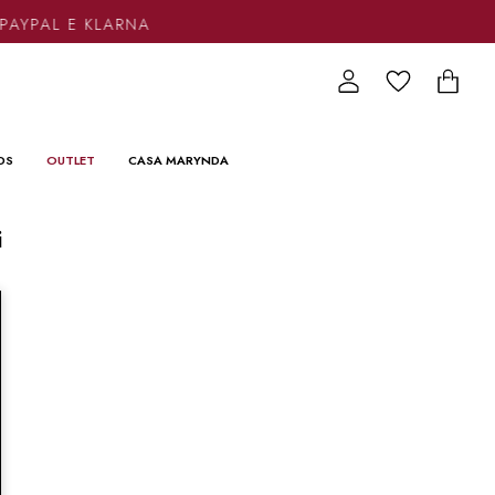
PAYPAL E KLARNA
DS
OUTLET
CASA MARYNDA
i