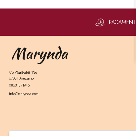
PAGAMENTI 
Via Garibaldi 136
67051 Avezzano
08631871946
info@marynda.com