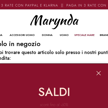
3 RATE CON PAYPAL E KLARNA || PAGA IN 3 RATE CON 
NA
ACCESSORI UOMO
DONNA
UOMO
SPECIALE MARE
BRAN
lo in negozio
oi trovare questo articolo solo presso i nostri punt
ndita:
o contatti
ynda
Garibaldi 136 67051 Avezzano
SALDI
o@marynda.com
31871946
sconti fino al -60%