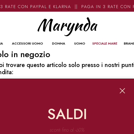
3 RATE CON PAYPAL E KLARNA || PAGA IN 3 RATE CON 
NA
ACCESSORI UOMO
DONNA
UOMO
SPECIALE MARE
BRAN
lo in negozio
oi trovare questo articolo solo presso i nostri punt
ndita:
o contatti
ynda
Garibaldi 136 67051 Avezzano
SALDI
o@marynda.com
31871946
sconti fino al -60%