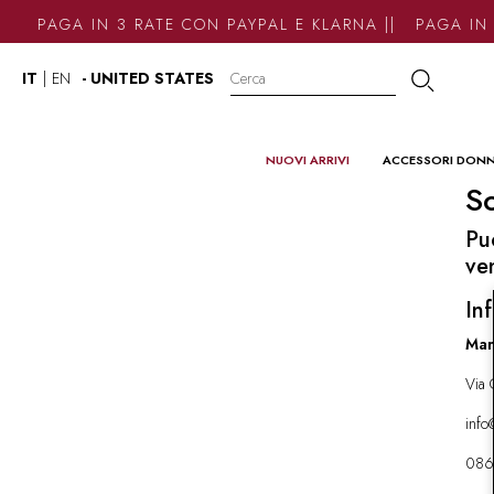
PAGA IN 3 RATE CON PAYPAL E KLARNA || PAGA IN 
IT
|
EN
- UNITED STATES
NUOVI ARRIVI
ACCESSORI DON
So
Pu
ve
Inf
Mar
Via 
inf
086