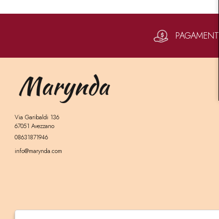
PAGAMENTI 
Via Garibaldi 136
67051 Avezzano
08631871946
info@marynda.com