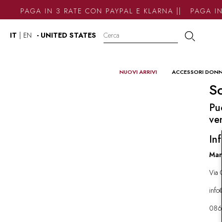
PAGA IN 3 RATE CON PAYPAL E KLARNA || PAGA IN
IT
|
EN
- UNITED STATES
NUOVI ARRIVI
ACCESSORI DON
So
Pu
ve
Inf
Mar
Via 
inf
086