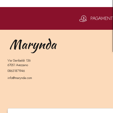
PAGAMENTI 
Via Garibaldi 136
67051 Avezzano
08631871946
info@marynda.com