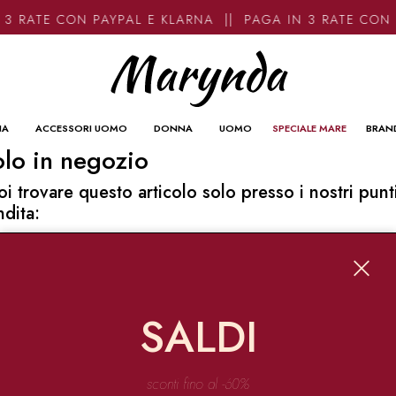
3 RATE CON PAYPAL E KLARNA || PAGA IN 3 RATE CON
NA
ACCESSORI UOMO
DONNA
UOMO
SPECIALE MARE
BRAN
lo in negozio
oi trovare questo articolo solo presso i nostri punt
ndita:
o contatti
ynda
Garibaldi 136 67051 Avezzano
SALDI
o@marynda.com
31871946
sconti fino al -60%