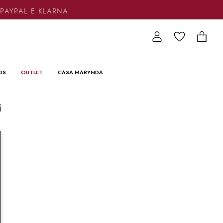
 PAYPAL E KLARNA
DS
OUTLET
CASA MARYNDA
i