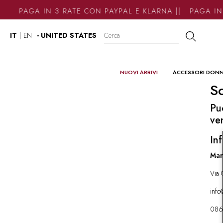
PAGA IN 3 RATE CON PAYPAL E KLARNA || PAGA IN 
IT
|
EN
- UNITED STATES
NUOVI ARRIVI
ACCESSORI DON
So
Pu
ve
Inf
Mar
Via 
inf
086