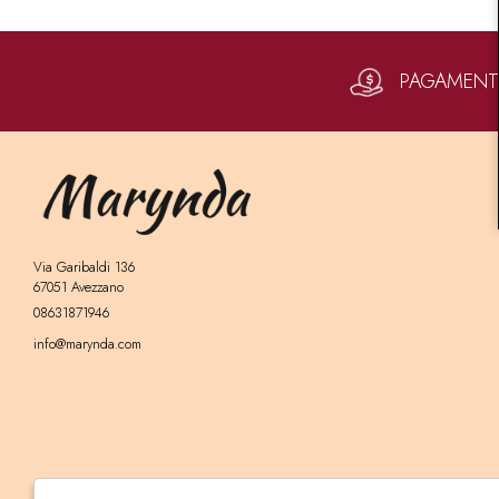
PAGAMENTI 
Via Garibaldi 136
67051 Avezzano
08631871946
info@marynda.com