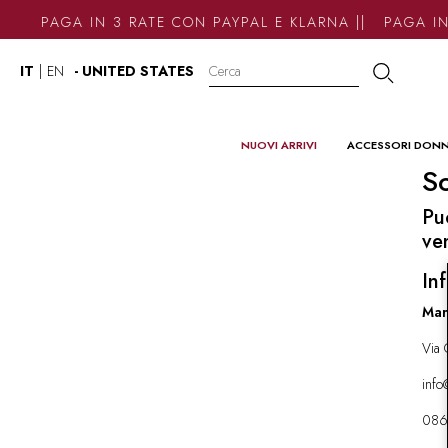
PAGA IN 3 RATE CON PAYPAL E KLARNA || PAGA IN
IT
|
EN
- UNITED STATES
NUOVI ARRIVI
ACCESSORI DON
So
Pu
ve
Inf
Mar
Via 
inf
086