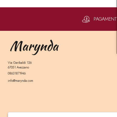
PAGAMENTI 
Via Garibaldi 136
67051 Avezzano
08631871946
info@marynda.com