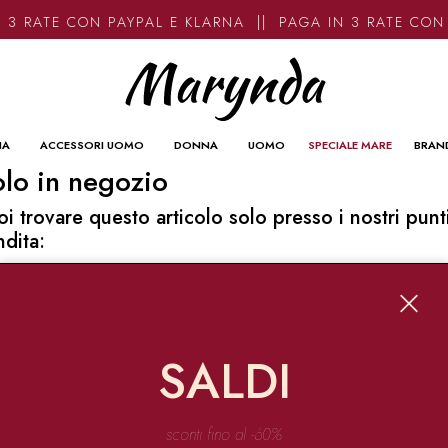
 3 RATE CON PAYPAL E KLARNA || PAGA IN 3 RATE CON
NA
ACCESSORI UOMO
DONNA
UOMO
SPECIALE MARE
BRAN
lo in negozio
oi trovare questo articolo solo presso i nostri punt
ndita:
o contatti
ynda
Garibaldi 136 67051 Avezzano
SALDI
o@marynda.com
31871946
sconti fino al -60%