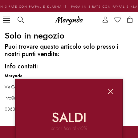
N 3 RATE CON PAYPAL E KLARNA || PAGA IN 3 RATE CON PAYPAL E KL
Solo in negozio
Puoi trovare questo articolo solo presso i
nostri punti vendita:
Info contatti
Marynda
Via Garibaldi 136 67051 Avezzano
info@marynda.com
08631871946
SALDI
sconti fino al -60%