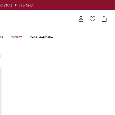
PAYPAL E KLARNA
DS
OUTLET
CASA MARYNDA
i