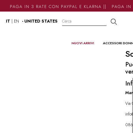
PAGA IN 3 RATE CON PAYPAL E KLARNA || PAGA IN 
IT
|
EN
- UNITED STATES
NUOVI ARRIVI
ACCESSORI DON
So
Pu
ve
Inf
Mar
Via 
inf
086