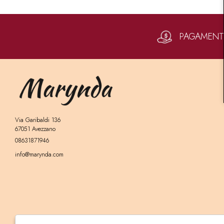
PAGAMENTI 
Via Garibaldi 136
67051 Avezzano
08631871946
info@marynda.com