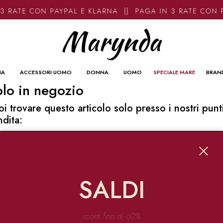
3 RATE CON PAYPAL E KLARNA || PAGA IN 3 RATE CON 
NA
ACCESSORI UOMO
DONNA
UOMO
SPECIALE MARE
BRAN
lo in negozio
oi trovare questo articolo solo presso i nostri punt
ndita:
o contatti
ynda
Garibaldi 136 67051 Avezzano
SALDI
o@marynda.com
31871946
sconti fino al -60%