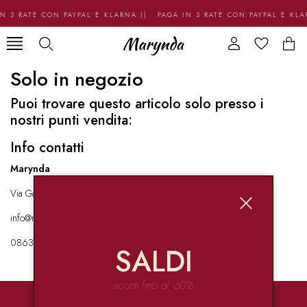
N 3 RATE CON PAYPAL E KLARNA || PAGA IN 3 RATE CON PAYPAL E KL
Solo in negozio
Puoi trovare questo articolo solo presso i
nostri punti vendita:
Info contatti
Marynda
Via Garibaldi 136 67051 Avezzano
info@marynda.com
08631871946
SALDI
sconti fino al -60%