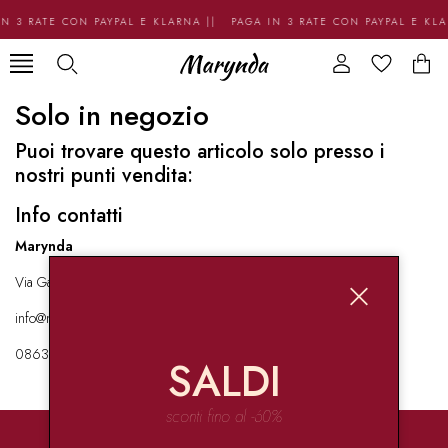
N 3 RATE CON PAYPAL E KLARNA || PAGA IN 3 RATE CON PAYPAL E KL
Solo in negozio
Puoi trovare questo articolo solo presso i
nostri punti vendita:
Info contatti
Marynda
Via Garibaldi 136 67051 Avezzano
info@marynda.com
08631871946
SALDI
sconti fino al -60%