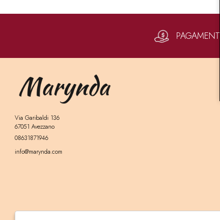
PAGAMENTI 
Via Garibaldi 136
67051 Avezzano
08631871946
info@marynda.com