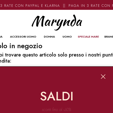
3 RATE CON PAYPAL E KLARNA || PAGA IN 3 RATE CON 
NA
ACCESSORI UOMO
DONNA
UOMO
SPECIALE MARE
BRAN
lo in negozio
oi trovare questo articolo solo presso i nostri punt
ndita:
o contatti
ynda
Garibaldi 136 67051 Avezzano
SALDI
o@marynda.com
31871946
sconti fino al -60%