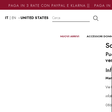
PAGA IN 3 RATE CON PAYPAL E KLARNA || PAGA IN 
IT
|
EN
- UNITED STATES
NUOVI ARRIVI
ACCESSORI DON
So
Pu
ve
Inf
Mar
Via 
inf
086